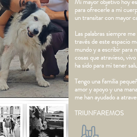
Mi mayor objetivo hoy e
para ofrecerle a mi cuerp
un transitar con mayor ca
Las palabras siempre me 
través de este espacio m
mundo y a escribir para 
cosas que atravieso, vivo
ha sido para mi tener sal
Tengo una familia peque
amor y apoyo y una manad
me han ayudado a atrave
TRIUNFAREMOS